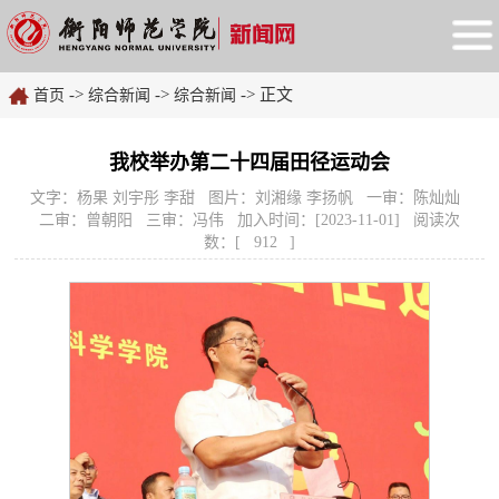
->
->
-> 正文
首页
综合新闻
综合新闻
我校举办第二十四届田径运动会
文字：杨果 刘宇彤 李甜 图片：刘湘缘 李扬帆 一审：陈灿灿
二审：曾朝阳 三审：冯伟 加入时间：[2023-11-01] 阅读次
数：[
912
]