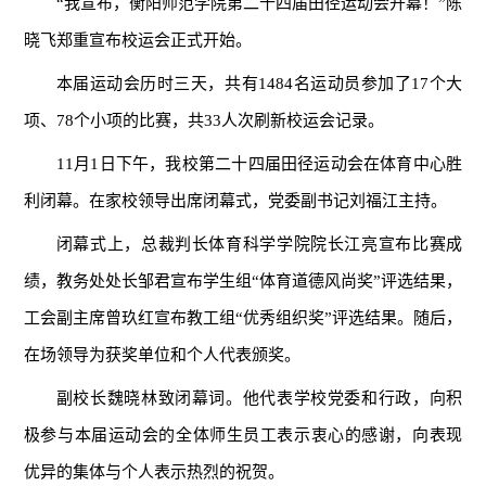
“我宣布，衡阳师范学院第二十四届田径运动会开幕！”陈
晓飞郑重宣布校运会正式开始。
本届运动会历时三天，共有1484名运动员参加了17个大
项、78个小项的比赛，共33人次刷新校运会记录。
11月1日下午，我校第二十四届田径运动会在体育中心胜
利闭幕。在家校领导出席闭幕式，党委副书记刘福江主持。
闭幕式上，总裁判长体育科学学院院长江亮宣布比赛成
绩，教务处处长邹君宣布学生组“体育道德风尚奖”评选结果，
工会副主席曾玖红宣布教工组“优秀组织奖”评选结果。随后，
在场领导为获奖单位和个人代表颁奖。
副校长魏晓林致闭幕词。他代表学校党委和行政，向积
极参与本届运动会的全体师生员工表示衷心的感谢，向表现
优异的集体与个人表示热烈的祝贺。