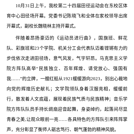
10月31日上午，我校第二十四届田径运动会在东校区体
育中心田径场开幕。党委书记陈晓飞和全体在家校领导出席
开幕式，副校长魏晓林主持开幕式。
伴随着昂扬豪迈的《运动员进行曲》，国旗班、鲜花
队、彩旗班和23个学院、机关分工会代表队迈着铿锵有力的
步伐依次走进田径场，意气风发，气宇轩昂。马克思主义学
院方阵队高举“民族独立、百年辉煌、请党放心、强国有
我……”的立牌，一艘红船从1921缓缓游向2023，别出心裁地
向党的辉煌历史献礼；文学院领队身着汉服亮相，缓缓前
行，散发着人文底蕴，展现着民族气质与民族精神；音乐学
院方阵队队员手持长绸扇迎音起舞，身姿绰约，起落间尽显
青春之美,让观众眼前一亮……各具特色的方阵队引来阵阵掌
声，充分彰显了衡师人砺志笃行、朝气蓬勃的精神风貌。