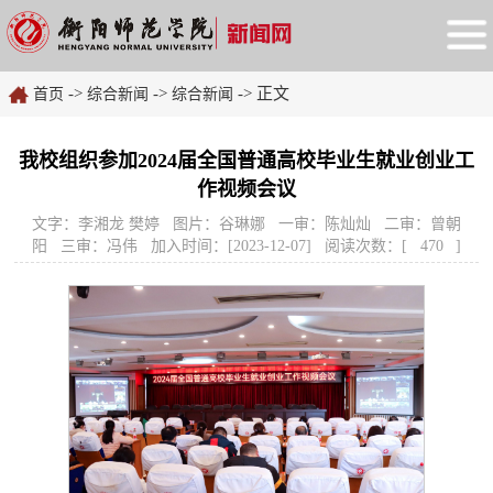
->
->
-> 正文
首页
综合新闻
综合新闻
我校组织参加2024届全国普通高校毕业生就业创业工
作视频会议
文字：李湘龙 樊婷 图片：谷琳娜 一审：陈灿灿 二审：曾朝
阳 三审：冯伟 加入时间：[2023-12-07] 阅读次数：[
470
]