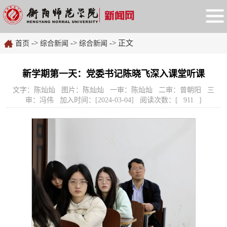
->
->
-> 正文
首页
综合新闻
综合新闻
新学期第一天：党委书记陈晓飞深入课堂听课
文字：陈灿灿 图片：陈灿灿 一审：陈灿灿 二审：曾朝阳 三
审：冯伟 加入时间：[2024-03-04] 阅读次数：[
911
]