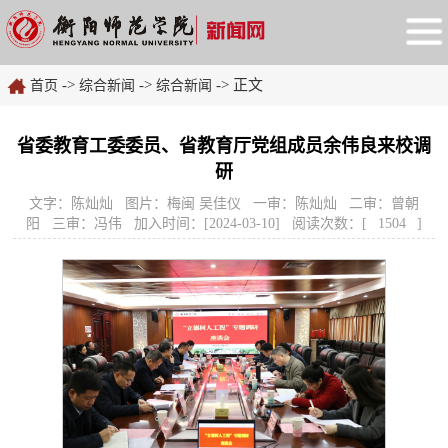
->
->
-> 正文
首页
综合新闻
综合新闻
省委教育工委委员、省教育厅党组成员余伟良来校调
研
文字：陈灿灿 图片：梅闽 吴佳仪 一审：陈灿灿 二审：曾朝
阳 三审：冯伟 加入时间：[2024-03-10] 阅读次数：[
1504
]