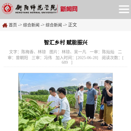
->
->
-> 正文
首页
综合新闻
综合新闻
智汇乡村 赋能振兴
文字：陈梅香、林琼 图片：林琼、吴一凡 一审：陈灿灿 二
审：曾朝阳 三审：冯伟 加入时间：[2025-06-28] 阅读次数：[
689
]