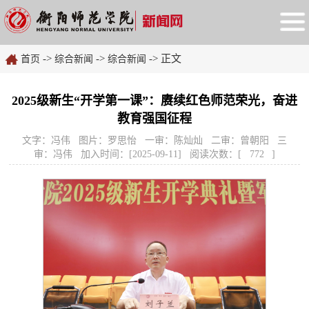
->
->
-> 正文
首页
综合新闻
综合新闻
2025级新生“开学第一课”：赓续红色师范荣光，奋进
教育强国征程
文字：冯伟 图片：罗思怡 一审：陈灿灿 二审：曾朝阳 三
审：冯伟 加入时间：[2025-09-11] 阅读次数：[
772
]