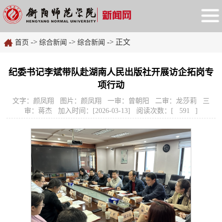
->
->
-> 正文
首页
综合新闻
综合新闻
纪委书记李斌带队赴湖南人民出版社开展访企拓岗专
项行动
文字：颜凤翔 图片：颜凤翔 一审：曾朝阳 二审：龙莎莉 三
审：蒋杰 加入时间：[2026-03-13] 阅读次数：[
591
]