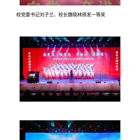
校党委书记刘子兰、校长魏晓林颁发一等奖