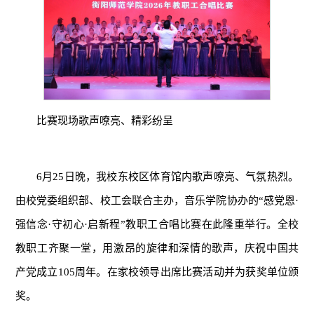
比赛现场歌声嘹亮、精彩纷呈
6月25日晚，我校东校区体育馆内歌声嘹亮、气氛热烈。
由校党委组织部、校工会联合主办，音乐学院协办的“感党恩·
强信念·守初心·启新程”教职工合唱比赛在此隆重举行。全校
教职工齐聚一堂，用激昂的旋律和深情的歌声，庆祝中国共
产党成立105周年。在家校领导出席比赛活动并为获奖单位颁
奖。