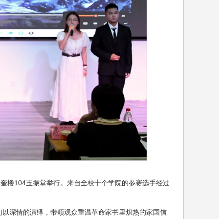
学奎楼104玉振堂举行。来自全校十个学院的参赛选手经过
们以深情的演绎，带领观众重温革命家书里炽热的家国信