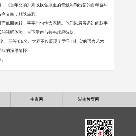
容，《百年交响》则以恢弘厚重的笔触勾勒出党的百年奋斗
古今交融，相映生辉。
时而低回婉转，字字句句饱含深情。他们以层层递进的叙事
式的视听体验，台下掌声与共鸣此起彼伏。
名、三等奖5名。大赛不仅展现了学子们扎实的语言艺术
经典的深厚情怀。
办。
中青网
湖南教育网