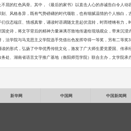
上不屈的红色风骨。其中，《最后的家书》以直击人心的赤诚告白令人动
深刻、风格各异，既有气势磅礴的时代颂歌，也有细腻温情的个人独白，
手们仪态端庄、情感真挚，诵读时语调随文意起伏流转，时而铿锵有力，
家国史诗，将文字背后的精神力量淋漓尽致地传递给现场观众，带来沉浸
拼，法学院与马克思主义学院选手凭借出色发挥夺得一等奖，另有二等奖3
诵读的形式，弘扬了中华优秀传统文化，激发了广大师生爱党爱国、传承
教务处、湖南省语言文字推广基地（衡阳师范学院）联合主办，文学院承
新华网
中国网
中国新闻网