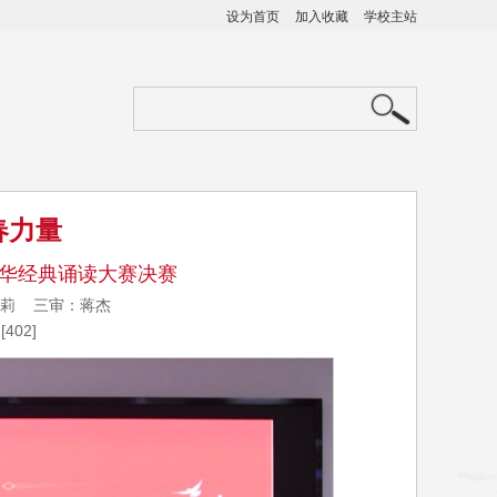
设为首页
加入收藏
学校主站
春力量
中华经典诵读大赛决赛
龙莎莉 三审：蒋杰
[
402
]