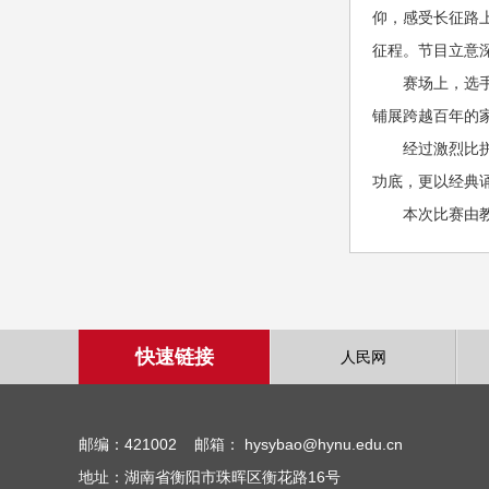
仰，感受长征路
征程。节目立意
赛场上，选
铺展跨越百年的
经过激烈比
功底，更以经典
本次比赛由
快速链接
人民网
邮编：421002 邮箱： hysybao@hynu.edu.cn
地址：湖南省衡阳市珠晖区衡花路16号