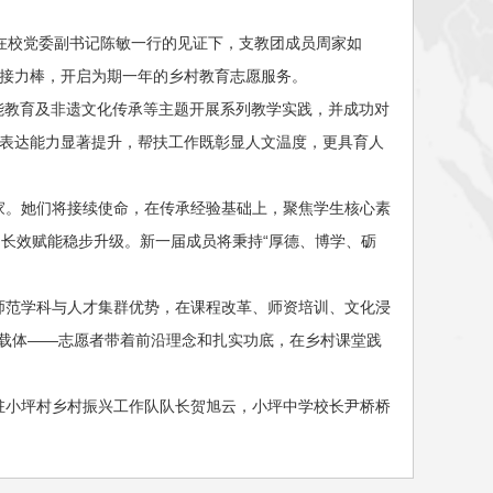
在校党委副书记陈敏一行的见证下，支教团成员周家如
支教接力棒，开启为期一年的乡村教育志愿服务。
能教育及非遗文化传承等主题开展系列教学实践，并成功对
信表达能力显著提升，帮扶工作既彰显人文温度，更具育人
家。她们将接续使命，在传承经验基础上，聚焦学生核心素
向长效赋能稳步升级。新一届成员将秉持“厚德、博学、砺
师范学科与人才集群优势，在课程改革、师资培训、文化浸
动载体——志愿者带着前沿理念和扎实功底，在乡村课堂践
驻小坪村乡村振兴工作队队长贺旭云，小坪中学校长尹桥桥