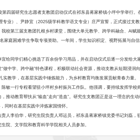
我校第四届研究生志愿者支教团启动仪式在祁东县蒋家桥镇小坪中学举行。
管理专业）、尹静宜（2025级学科教学语文专业）庄严宣誓，正式接过
，我校第三届支教团扎根乡村课堂，围绕大单元教学、跨学科融合、AI赋
5名家庭困难学生争取专项资助。一年间，学生知识积淀、视野拓展与自
静宜给同学们精心挑选了百余份学习用品，并在启动仪式后逐一分发给大
发“做中学、跨中融”特色课程，积极联动社会资源，推动支教从短期浸润
，扎实教学，在基层实践中锤炼能力，为乡村教育均衡发展贡献青春力量。
，陈敏一行专程看望驻小坪村乡村振兴工作队。他强调，要持续发挥学校
力，推动教育帮扶从“输血”走向“造血”。研究生支教团正是这一理念的生
心，同时在基层实践中淬炼家国情怀。
负责人李伯华，研究生院负责人邓运员，祁东县蒋家桥镇党委书记刘磊，
究生院、文学院和教育科学学院相关人员参加。