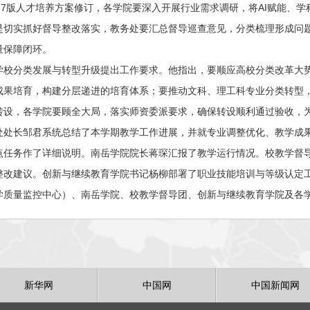
027版人才培养方案修订，各学院要深入开展行业需求调研，将AI赋能、
是切实抓好督导整改落实，教务处要汇总督导巡查意见，分类梳理形成问
量保障闭环。
学校分类发展与转型升级提出工作要求。他指出，要顺应高校分类改革大
成果培育，构建分层递进的培育体系；要推动文科、理工科专业分类转型
转设，各学院要顾全大局，落实师资委派要求，确保转设顺利通过验收，
处处长邹君系统总结了本学期教学工作进展，并就专业调整优化、教学成果奖
点任务作了详细说明。南岳学院院长蒋琛汇报了教学运行情况。校教学督
整改建议。创新与继续教育学院书记杨柳部署了职业技能培训与等级认定
学质量监控中心）、南岳学院、校教学督导团、创新与继续教育学院及各
新华网
中国网
中国新闻网