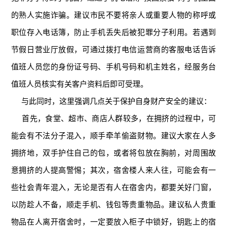
的熟人实施诈骗。建议市民不要将亲人或重要人物的称呼或
职位存入电话簿，防止手机丢失后被犯罪分子利用。若遇到
节假日营业厅放假，可通过拨打电信运营商的客服电话告诉
值班人员您的身份证号码、手机号码和机主姓名，经服务台
值班人员核实有关客户资料后即可受理。
与此同时，这里强调几点关于保护自身财产安全的建议：
首先，食堂、超市、商店人群较多，在拥挤的过程中，可
能会有不法分子混入，顺手牵羊偷盗财物。建议大家在人多
拥挤地，双手护住自己的包，或者将包放在胸前，对周围故
意拥挤的人提高警惕；其次，宿舍楼人来人往，可能会有一
些社会青年混入，无论是否有人在宿舍内，都要关好门窗，
以防趁人不备，顺走手机、钱包等贵重物品。建议私人贵重
物品在人离开宿舍时，一定要放入柜子中锁好，钥匙上的宿