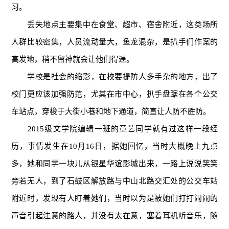
习。
丢失地点主要集中在食堂、超市、宿舍附近，这类场所
人群比较密集，人员流动量大，鱼龙混杂，是扒手们作案的
高发地，稍不留神就会让他们得逞。
学校是社会的缩影，在校要提防人多手杂的地方，出了
校门更应该加强防范，尤其在市中心，扒手盘踞在各个公交
车站点，穿梭于大街小巷和地下通道，简直让人防不胜防。
2015级文学院编辑一班的章艺同学就有过这样一段经
历，事情发生在10月16日，据她回忆，当时大概晚上九点
多，她和同学一块儿从银星华谊影城出来，一路上说说笑笑
旁若无人，到了石鼓区解放路与中山北路交汇处的公交车站
附近时，发现有人盯着她们，当时以为是被她们打打闹闹的
声音引起注意的路人，并没有太在意，塞着耳机听音乐，随