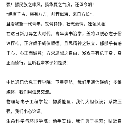
强！振民族之雄风，扬华夏之气度，还望今朝！
“纵有千古，横有八方，前程似海，来日方长”。
且看我新一代青年，铁骨铮铮，壮志豪情，独领风骚！
在这日新月异之大时代，青年读书治学，盖将以脱心志于俗
谛桎梏，正容颜于威仪顺德。且思精神之独立，郁郁乎有感
于心，心正而诚意；方求思想之自由，岌岌乎有危于身，身
正而德行。且听我辈学子如是说：
中信通讯信息工程学院：卫星导航，我们用通信联络；多维
媒体，我们用信息交流。
物理与电子工程学院：物质能量，我们大胆假设；系数压
强，我们小心论证。
生命科学与环境学院：动手实践，我们勇于探索；贴近自