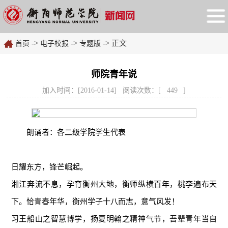
->
->
-> 正文
首页
电子校报
专题版
师院青年说
加入时间：[2016-01-14] 阅读次数：[
449
]
朗诵者：各二级学院学生代表
日耀东方，锋芒崛起。
湘江奔流不息，孕育衡州大地，衡师纵横百年，桃李遍布天
下。恰青春年华，衡州学子十八而志，意气风发！
习王船山之智慧博学，扬夏明翰之精神气节，吾辈青年当自