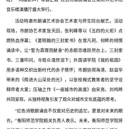
音乐楼演播厅盛大举行。
活动特邀市朗诵艺术协会艺术家与师生同台献艺。活动
现场，市朗协艺术家张天回、张利峰等以《五四的火炬》点
燃热血序幕；《夏明翰的三封家书》在曾凡珂、何畔的倾情
诵读中，让“誓为真理而献身”的赤胆忠魂跃然台上，三封家
书、三重叩问，令观众潸然泪下；外国语学院《我的祖国》
用多语种交织出新时代的赤子情怀；市朗协郑海清、赵益华
带来的《照进大山深处的光》，以张桂梅式教育者的坚守诠
释师者大爱；压轴之作《一座城市的高度》由宋亮、刘鸣晔
共同呈现，从独特视角引发了观众对城市文化底蕴的思考。
“红色诗歌朗诵会不仅是对历史的追忆，更是对未来的期
许。”衡阳师范学院相关负责人表示。未来，衡阳师范学院将