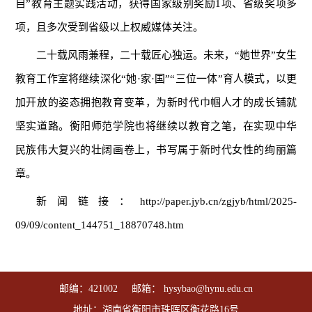
自”教育主题实践活动，获得国家级别奖励1项、省级奖项多
项，且多次受到省级以上权威媒体关注。
二十载风雨兼程，二十载匠心独运。未来，“她世界”女生
教育工作室将继续深化“她·家·国”“三位一体”育人模式，以更
加开放的姿态拥抱教育变革，为新时代巾帼人才的成长铺就
坚实道路。衡阳师范学院也将继续以教育之笔，在实现中华
民族伟大复兴的壮阔画卷上，书写属于新时代女性的绚丽篇
章。
新闻链接：
http://paper.jyb.cn/zgjyb/html/2025-
09/09/content_144751_18870748.htm
邮编：421002 邮箱： hysybao@hynu.edu.cn
地址：湖南省衡阳市珠晖区衡花路16号