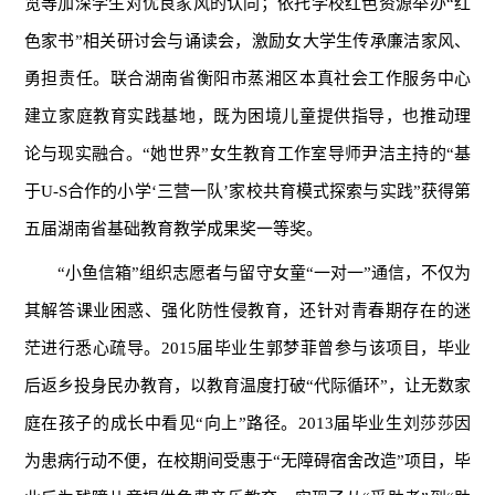
览等加深学生对优良家风的认同；依托学校红色资源举办“红
色家书”相关研讨会与诵读会，激励女大学生传承廉洁家风、
勇担责任。联合湖南省衡阳市蒸湘区本真社会工作服务中心
建立家庭教育实践基地，既为困境儿童提供指导，也推动理
论与现实融合。“她世界”女生教育工作室导师尹洁主持的“基
于U-S合作的小学‘三营一队’家校共育模式探索与实践”获得第
五届湖南省基础教育教学成果奖一等奖。
“小鱼信箱”组织志愿者与留守女童“一对一”通信，不仅为
其解答课业困惑、强化防性侵教育，还针对青春期存在的迷
茫进行悉心疏导。2015届毕业生郭梦菲曾参与该项目，毕业
后返乡投身民办教育，以教育温度打破“代际循环”，让无数家
庭在孩子的成长中看见“向上”路径。2013届毕业生刘莎莎因
为患病行动不便，在校期间受惠于“无障碍宿舍改造”项目，毕