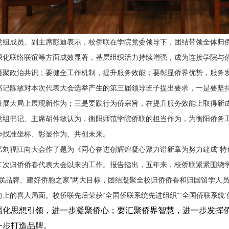
党组成员、副主席彭迪表示，校侨联在学院党委领导下，团结带领全体归
深化联络联谊等方面成效显著，基层组织活力持续增强，成为连接学院与
凝聚政治共识；要健全工作机制，提升服务效能；要彰显侨界优势，服务
书记陈敏对本次代表大会选举产生的第三届领导班子提出要求，一是要坚
发展大局上展现新作为；三是要践行为侨宗旨，在提升服务效能上取得新
党组书记、主席胡仲敏认为，衡阳师范学院侨联的担当作为，为衡阳侨务
步找准坐标、彰显作为、共创未来。
席刘福江向大会作了题为《同心奋进创辉煌凝心聚力谱新章为努力建成“特
二次归侨侨眷代表大会以来的工作。报告指出，五年来，校侨联紧紧围绕
侨联品牌、建好侨胞之家”两大目标，团结凝聚全校归侨侨眷和归国留学人
上的喜人局面。校侨联先后荣获“全国侨联系统先进组织”“全国侨联系统‘
强化思想引领，进一步凝聚侨心；要汇聚侨界智慧，进一步发挥
一步打造品牌。