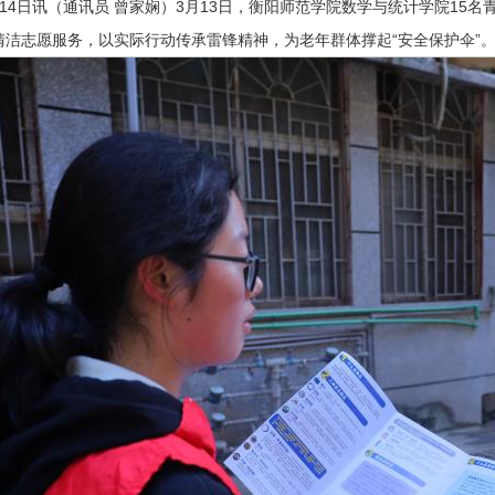
14日讯（通讯员 曾家娴）3月13日，衡阳师范学院数学与统计学院15
清洁志愿服务，以实际行动传承雷锋精神，为老年群体撑起“安全保护伞”