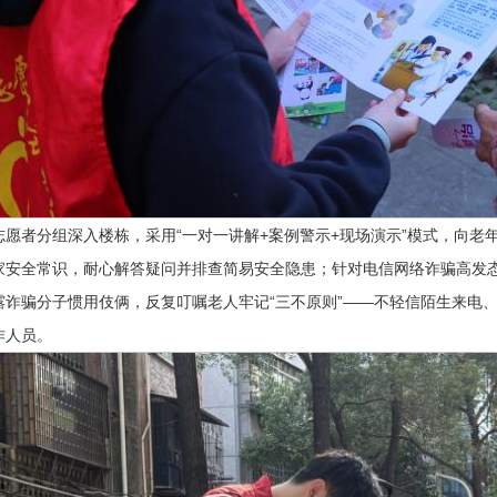
志愿者分组深入楼栋，采用“一对一讲解+案例警示+现场演示”模式，向
家安全常识，耐心解答疑问并排查简易安全隐患；针对电信网络诈骗高发
露诈骗分子惯用伎俩，反复叮嘱老人牢记“三不原则”——不轻信陌生来电
作人员。